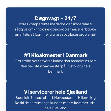
Døgnvagt - 24/7
Vores kompetente medarbejder sidder klar til
rådgive omkring dine kloakproblemer, eller booke
en aftale, så kommer vi snarest og løser problemet
#1 Kloakmester i Danmark
Vi er stolte over at vores kunder har anmeldt os som
den bedste kloakmester på Trustpilot, i hele
Danmark
Vi servicerer hele Sjælland
Specielt i Nordsjælland, Hovedstaden, Hillerød og
Roskilde har vi mange kunder, men vi kommer ud til
hele Sjælland