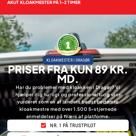
AKUT KLOAKMESTER PÅ 1-2 TIMER
KLOAKMESTER I DRAGØR
PRISER FRA KUN 89 KR.
MD.
Har du problemer med kloakken i Dragør? Vi
hjælper dig hurtigt og professionelt, og vi er
vurderet som en af landets bedst bedømte
kloakmestre med over 1.500 5-stjernede
anmeldelser på tværs af platforme.
NR. 1 PÅ TRUSTPILOT