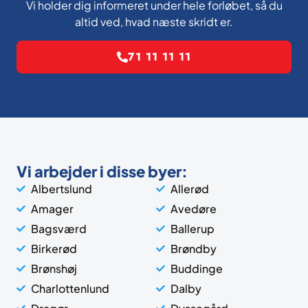
Vi holder dig informeret under hele forløbet, så du
altid ved, hvad næste skridt er.
71 11 11 11
Vi arbejder i disse byer:
Albertslund
Allerød
Amager
Avedøre
Bagsværd
Ballerup
Birkerød
Brøndby
Brønshøj
Buddinge
Charlottenlund
Dalby