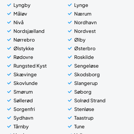
Lyngby
Lynge
Måløv
Nærum
Nivå
Nordhavn
Nordsjælland
Nordvest
Nørrebro
Ølby
Ølstykke
Østerbro
Rødovre
Roskilde
Rungsted Kyst
Sengeløse
Skævinge
Skodsborg
Skovlunde
Slangerup
Smørum
Søborg
Søllerød
Solrød Strand
Sorgenfri
Stenløse
Sydhavn
Taastrup
Tårnby
Tune