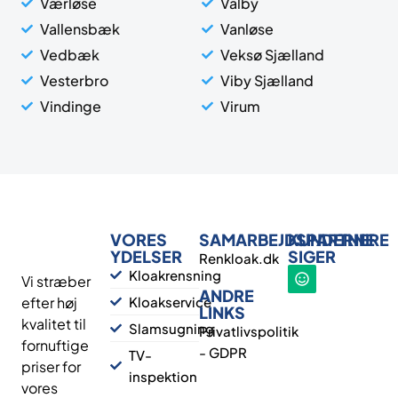
Værløse
Valby
Vallensbæk
Vanløse
Vedbæk
Veksø Sjælland
Vesterbro
Viby Sjælland
Vindinge
Virum
VORES
SAMARBEJDSPARTNERE
KUNDERNE
YDELSER
SIGER
Renkloak.dk
Kloakrensning
Vi stræber
ANDRE
efter høj
Kloakservice
LINKS
kvalitet til
Slamsugning
Privatlivspolitik
fornuftige
- GDPR
TV-
priser for
inspektion
vores