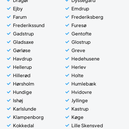
Dragør
Dyssegård
Ejby
Emdrup
Farum
Frederiksberg
Frederikssund
Furesø
Gadstrup
Gentofte
Gladsaxe
Glostrup
Gørløse
Greve
Havdrup
Hedehusene
Hellerup
Herlev
Hillerød
Holte
Hørsholm
Humlebæk
Hundige
Hvidovre
Ishøj
Jyllinge
Karlslunde
Kastrup
Klampenborg
Køge
Kokkedal
Lille Skensved