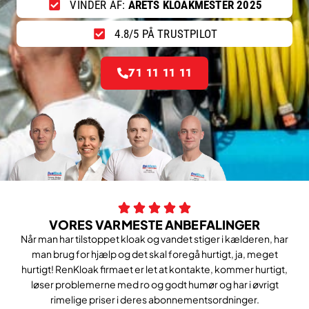
VINDER AF:
ÅRETS KLOAKMESTER 2025
4.8/5 PÅ TRUSTPILOT
71 11 11 11
VORES VARMESTE ANBEFALINGER
Når man har tilstoppet kloak og vandet stiger i kælderen, har
man brug for hjælp og det skal foregå hurtigt, ja, meget
hurtigt! RenKloak firmaet er let at kontakte, kommer hurtigt,
løser problemerne med ro og godt humør og har i øvrigt
rimelige priser i deres abonnementsordninger.