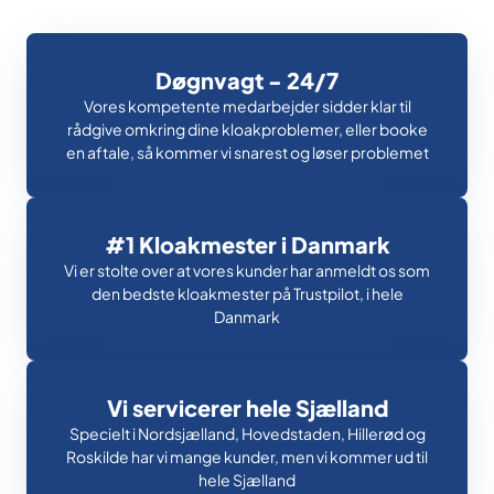
Døgnvagt - 24/7
Vores kompetente medarbejder sidder klar til
rådgive omkring dine kloakproblemer, eller booke
en aftale, så kommer vi snarest og løser problemet
#1 Kloakmester i Danmark
Vi er stolte over at vores kunder har anmeldt os som
den bedste kloakmester på Trustpilot, i hele
Danmark
Vi servicerer hele Sjælland
Specielt i Nordsjælland, Hovedstaden, Hillerød og
Roskilde har vi mange kunder, men vi kommer ud til
hele Sjælland