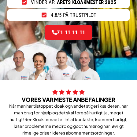
VINDER AF:
ÅRETS KLOAKMESTER 2025
4.8/5 PÅ TRUSTPILOT
71 11 11 11
VORES VARMESTE ANBEFALINGER
Når man har tilstoppet kloak og vandet stiger i kælderen, har
man brug for hjælp og det skal foregå hurtigt, ja, meget
hurtigt! RenKloak firmaet er let at kontakte, kommer hurtigt,
løser problemerne med ro og godt humør og har i øvrigt
rimelige priser i deres abonnementsordninger.