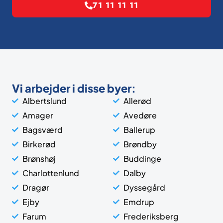
71 11 11 11
Vi arbejder i disse byer:
Albertslund
Allerød
Amager
Avedøre
Bagsværd
Ballerup
Birkerød
Brøndby
Brønshøj
Buddinge
Charlottenlund
Dalby
Dragør
Dyssegård
Ejby
Emdrup
Farum
Frederiksberg