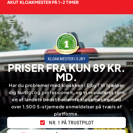
AKUT KLOAKMESTER PÅ 1-2 TIMER
KLOAKMESTER I EJBY
PRISER FRA KUN 89 KR.
MD.
Har du problemer med kloakken i Ejby? Vi hjælper
dig hurtigt og professionelt, og vi er vurderet som
en af landets bedst bedømte kloakmestre med
over 1.500 5-stjernede anmeldelser på tværs af
platforme.
NR. 1 PÅ TRUSTPILOT