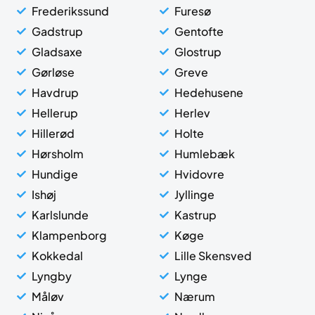
Frederikssund
Furesø
Gadstrup
Gentofte
Gladsaxe
Glostrup
Gørløse
Greve
Havdrup
Hedehusene
Hellerup
Herlev
Hillerød
Holte
Hørsholm
Humlebæk
Hundige
Hvidovre
Ishøj
Jyllinge
Karlslunde
Kastrup
Klampenborg
Køge
Kokkedal
Lille Skensved
Lyngby
Lynge
Måløv
Nærum