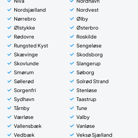
Nivå
Nordhavn
Nordsjælland
Nordvest
Nørrebro
Ølby
Ølstykke
Østerbro
Rødovre
Roskilde
Rungsted Kyst
Sengeløse
Skævinge
Skodsborg
Skovlunde
Slangerup
Smørum
Søborg
Søllerød
Solrød Strand
Sorgenfri
Stenløse
Sydhavn
Taastrup
Tårnby
Tune
Værløse
Valby
Vallensbæk
Vanløse
Vedbæk
Veksø Sjælland