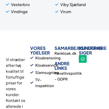
Vesterbro
Viby Sjælland
Vindinge
Virum
VORES
SAMARBEJDSPARTNERE
KUNDERNE
YDELSER
SIGER
Renkloak.dk
Kloakrensning
Vi stræber
ANDRE
efter høj
Kloakservice
LINKS
kvalitet til
Slamsugning
Privatlivspolitik
fornuftige
- GDPR
TV-
priser for
inspektion
vores
kunder.
Kontakt os
allerede i