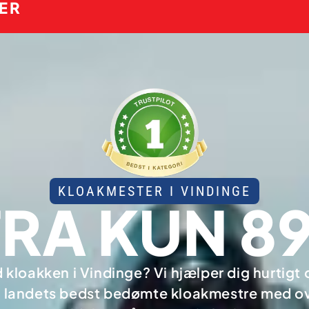
MER
KLOAKMESTER I VINDINGE
FRA KUN 89
kloakken i Vindinge? Vi hjælper dig hurtigt o
f landets bedst bedømte kloakmestre med o