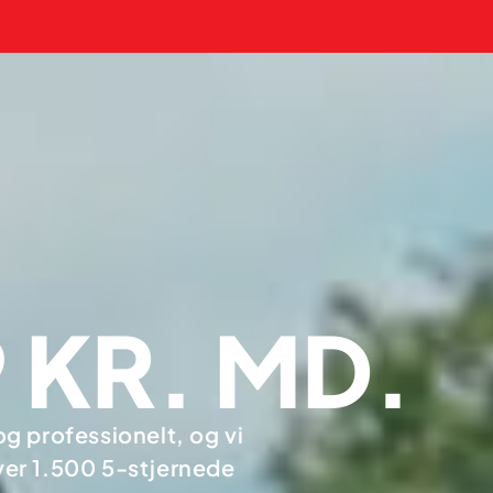
 KR. MD.
g professionelt, og vi
ver 1.500 5-stjernede