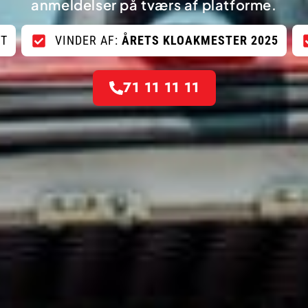
anmeldelser på tværs af platforme.
OT
VINDER AF:
ÅRETS KLOAKMESTER 2025
71 11 11 11