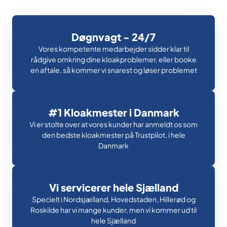
Døgnvagt - 24/7
Vores kompetente medarbejder sidder klar til
rådgive omkring dine kloakproblemer, eller booke
en aftale, så kommer vi snarest og løser problemet
#1 Kloakmester i Danmark
Vi er stolte over at vores kunder har anmeldt os som
den bedste kloakmester på Trustpilot, i hele
Danmark
Vi servicerer hele Sjælland
Specielt i Nordsjælland, Hovedstaden, Hillerød og
Roskilde har vi mange kunder, men vi kommer ud til
hele Sjælland