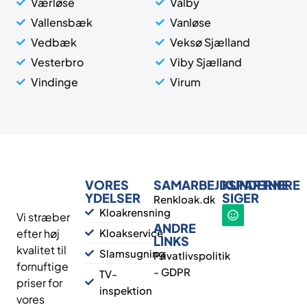
Værløse
Valby
Vallensbæk
Vanløse
Vedbæk
Veksø Sjælland
Vesterbro
Viby Sjælland
Vindinge
Virum
VORES
SAMARBEJDSPARTNERE
KUNDERNE
YDELSER
SIGER
Renkloak.dk
Kloakrensning
Vi stræber
ANDRE
efter høj
Kloakservice
LINKS
kvalitet til
Slamsugning
Privatlivspolitik
fornuftige
- GDPR
TV-
priser for
inspektion
vores