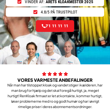
VINDER AF:
ÅRETS KLOAKMESTER 2025
4.8/5 PÅ TRUSTPILOT
71 11 11 11
VORES VARMESTE ANBEFALINGER
Når man har tilstoppet kloak og vandet stiger i kælderen, har
man brug for hjælp og det skal foregå hurtigt, ja, meget
hurtigt! RenKloak firmaet er let at kontakte, kommer hurtigt,
løser problemerne med ro og godt humør og har i øvrigt
rimelige priser i deres abonnementsordninger.