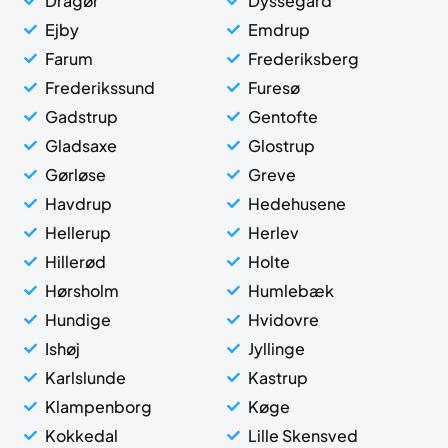
Dragør
Dyssegård
Ejby
Emdrup
Farum
Frederiksberg
Frederikssund
Furesø
Gadstrup
Gentofte
Gladsaxe
Glostrup
Gørløse
Greve
Havdrup
Hedehusene
Hellerup
Herlev
Hillerød
Holte
Hørsholm
Humlebæk
Hundige
Hvidovre
Ishøj
Jyllinge
Karlslunde
Kastrup
Klampenborg
Køge
Kokkedal
Lille Skensved