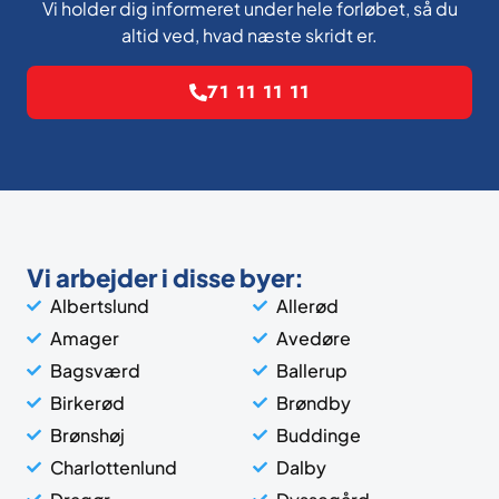
Vi holder dig informeret under hele forløbet, så du
altid ved, hvad næste skridt er.
71 11 11 11
Vi arbejder i disse byer:
Albertslund
Allerød
Amager
Avedøre
Bagsværd
Ballerup
Birkerød
Brøndby
Brønshøj
Buddinge
Charlottenlund
Dalby