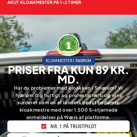
AKUT KLOAKMESTER PÅ 1-2 TIMER
KLOAKMESTER I SMØRUM
PRISER FRA KUN 89 KR.
MD.
Har du problemer med kloakken i Smørum? Vi
hjælper dig hurtigt og professionelt, og vi er
vurderet som en af landets bedst bedømte
kloakmestre med over 1.500 5-stjernede
anmeldelser på tværs af platforme.
NR. 1 PÅ TRUSTPILOT