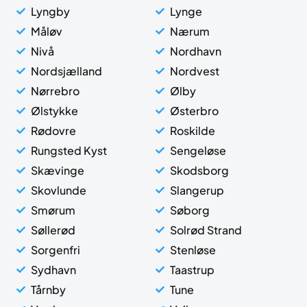
Lyngby
Lynge
Måløv
Nærum
Nivå
Nordhavn
Nordsjælland
Nordvest
Nørrebro
Ølby
Ølstykke
Østerbro
Rødovre
Roskilde
Rungsted Kyst
Sengeløse
Skævinge
Skodsborg
Skovlunde
Slangerup
Smørum
Søborg
Søllerød
Solrød Strand
Sorgenfri
Stenløse
Sydhavn
Taastrup
Tårnby
Tune