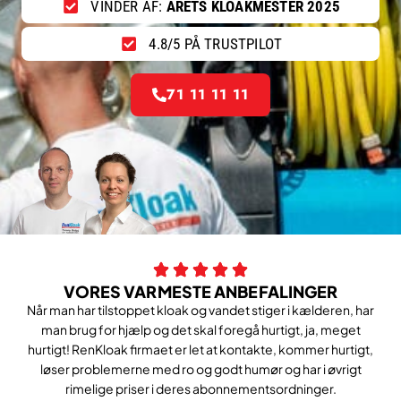
VINDER AF:
ÅRETS KLOAKMESTER 2025
4.8/5 PÅ TRUSTPILOT
71 11 11 11
VORES VARMESTE ANBEFALINGER
Når man har tilstoppet kloak og vandet stiger i kælderen, har
man brug for hjælp og det skal foregå hurtigt, ja, meget
hurtigt! RenKloak firmaet er let at kontakte, kommer hurtigt,
løser problemerne med ro og godt humør og har i øvrigt
rimelige priser i deres abonnementsordninger.