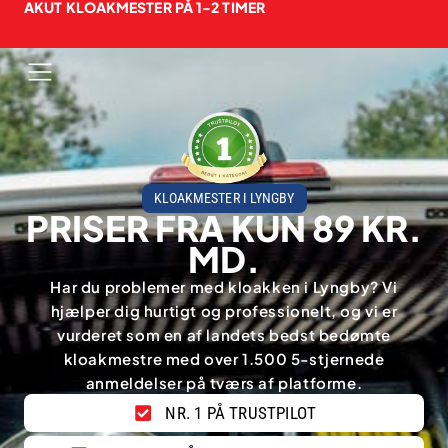
AKUT KLOAKMESTER PÅ 1-2 TIMER
KLOAKMESTER I LYNGBY
PRISER FRA KUN 89 KR.
MD.
Har du problemer med kloakken i Lyngby? Vi
hjælper dig hurtigt og professionelt, og vi er
vurderet som en af landets bedst bedømte
kloakmestre med over 1.500 5-stjernede
anmeldelser på tværs af platforme.
NR. 1 PÅ TRUSTPILOT