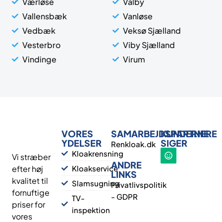
Værløse
Valby
Vallensbæk
Vanløse
Vedbæk
Veksø Sjælland
Vesterbro
Viby Sjælland
Vindinge
Virum
VORES
SAMARBEJDSPARTNERE
KUNDERNE
YDELSER
SIGER
Renkloak.dk
Kloakrensning
Vi stræber
ANDRE
efter høj
Kloakservice
LINKS
kvalitet til
Slamsugning
Privatlivspolitik
fornuftige
- GDPR
TV-
priser for
inspektion
vores