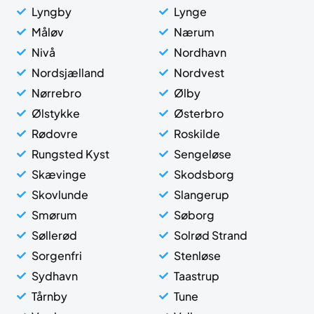
Lyngby
Lynge
Måløv
Nærum
Nivå
Nordhavn
Nordsjælland
Nordvest
Nørrebro
Ølby
Ølstykke
Østerbro
Rødovre
Roskilde
Rungsted Kyst
Sengeløse
Skævinge
Skodsborg
Skovlunde
Slangerup
Smørum
Søborg
Søllerød
Solrød Strand
Sorgenfri
Stenløse
Sydhavn
Taastrup
Tårnby
Tune