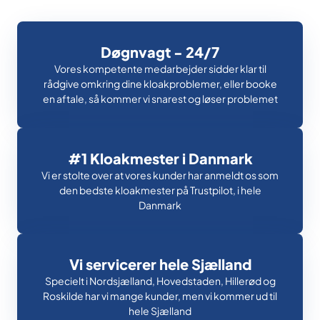
Døgnvagt - 24/7
Vores kompetente medarbejder sidder klar til
rådgive omkring dine kloakproblemer, eller booke
en aftale, så kommer vi snarest og løser problemet
#1 Kloakmester i Danmark
Vi er stolte over at vores kunder har anmeldt os som
den bedste kloakmester på Trustpilot, i hele
Danmark
Vi servicerer hele Sjælland
Specielt i Nordsjælland, Hovedstaden, Hillerød og
Roskilde har vi mange kunder, men vi kommer ud til
hele Sjælland