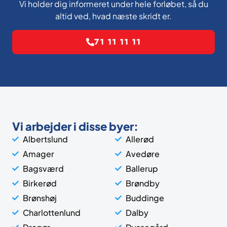
Vi holder dig informeret under hele forløbet, så du
altid ved, hvad næste skridt er.
71 11 11 11
Vi arbejder i disse byer:
Albertslund
Allerød
Amager
Avedøre
Bagsværd
Ballerup
Birkerød
Brøndby
Brønshøj
Buddinge
Charlottenlund
Dalby