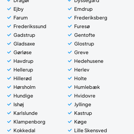
Dragør
Dyssegård
Ejby
Emdrup
Farum
Frederiksberg
Frederikssund
Furesø
Gadstrup
Gentofte
Gladsaxe
Glostrup
Gørløse
Greve
Havdrup
Hedehusene
Hellerup
Herlev
Hillerød
Holte
Hørsholm
Humlebæk
Hundige
Hvidovre
Ishøj
Jyllinge
Karlslunde
Kastrup
Klampenborg
Køge
Kokkedal
Lille Skensved