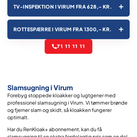
TV-INSPEKTION I VIRUM FRA 628,- KR.
ROTTESPÆRRE I VIRUM FRA 1300,- KR.
71 11 11 11
Slamsugning i Virum
Forebyg stoppede kloakker og lugtgener med
professionel slamsugning i Virum. Vi tømmer brønde
og fjerner slam og skidt, så kloakken fungerer
optimalt.
Har du RenKloak+ abonnement, kan du få
slamsugning til en ekstra fordelagtig pris som en del