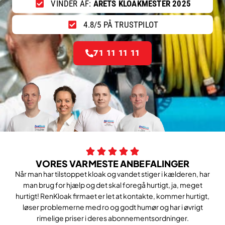
VINDER AF:
ÅRETS KLOAKMESTER 2025
4.8/5 PÅ TRUSTPILOT
71 11 11 11
VORES VARMESTE ANBEFALINGER
Når man har tilstoppet kloak og vandet stiger i kælderen, har
man brug for hjælp og det skal foregå hurtigt, ja, meget
hurtigt! RenKloak firmaet er let at kontakte, kommer hurtigt,
løser problemerne med ro og godt humør og har i øvrigt
rimelige priser i deres abonnementsordninger.