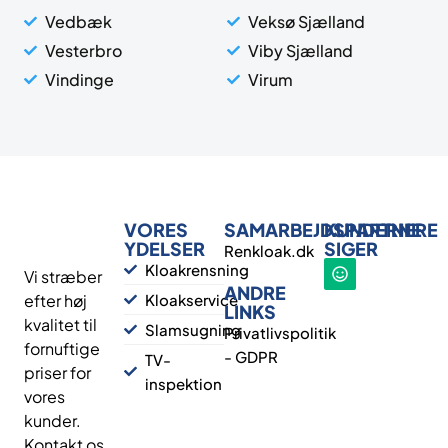
Vedbæk
Veksø Sjælland
Vesterbro
Viby Sjælland
Vindinge
Virum
VORES
SAMARBEJDSPARTNERE
KUNDERNE
YDELSER
SIGER
Renkloak.dk
Kloakrensning
Vi stræber
ANDRE
efter høj
Kloakservice
LINKS
kvalitet til
Slamsugning
Privatlivspolitik
fornuftige
- GDPR
TV-
priser for
inspektion
vores
kunder.
Kontakt os