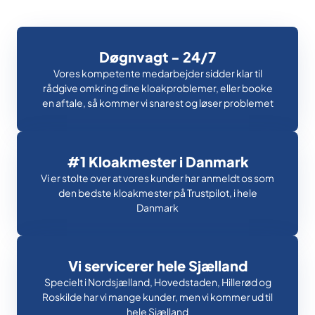
Døgnvagt - 24/7
Vores kompetente medarbejder sidder klar til
rådgive omkring dine kloakproblemer, eller booke
en aftale, så kommer vi snarest og løser problemet
#1 Kloakmester i Danmark
Vi er stolte over at vores kunder har anmeldt os som
den bedste kloakmester på Trustpilot, i hele
Danmark
Vi servicerer hele Sjælland
Specielt i Nordsjælland, Hovedstaden, Hillerød og
Roskilde har vi mange kunder, men vi kommer ud til
hele Sjælland