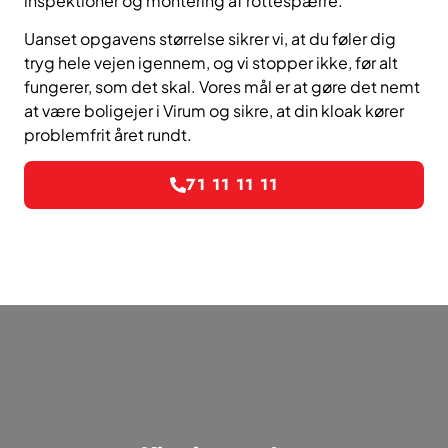
inspektioner og montering af rottespærre.
Uanset opgavens størrelse sikrer vi, at du føler dig
tryg hele vejen igennem, og vi stopper ikke, før alt
fungerer, som det skal. Vores mål er at gøre det nemt
at være boligejer i Virum og sikre, at din kloak kører
problemfrit året rundt.
71 11 11 11