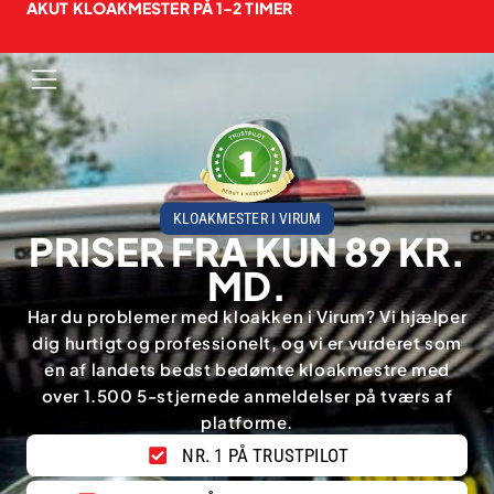
AKUT KLOAKMESTER PÅ 1-2 TIMER
KLOAKMESTER I VIRUM
PRISER FRA KUN 89 KR.
MD.
Har du problemer med kloakken i Virum? Vi hjælper
dig hurtigt og professionelt, og vi er vurderet som
en af landets bedst bedømte kloakmestre med
over 1.500 5-stjernede anmeldelser på tværs af
platforme.
NR. 1 PÅ TRUSTPILOT