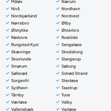
Måløv
Nærum
Nivå
Nordhavn
Nordsjælland
Nordvest
Nørrebro
Ølby
Ølstykke
Østerbro
Rødovre
Roskilde
Rungsted Kyst
Sengeløse
Skævinge
Skodsborg
Skovlunde
Slangerup
Smørum
Søborg
Søllerød
Solrød Strand
Sorgenfri
Stenløse
Sydhavn
Taastrup
Tårnby
Tune
Værløse
Valby
Vallensbæk
Vanløse