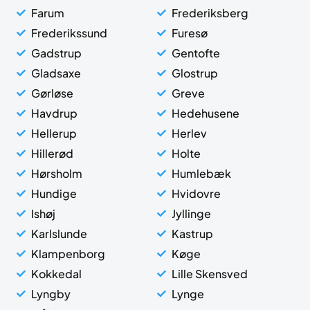
Farum
Frederiksberg
Frederikssund
Furesø
Gadstrup
Gentofte
Gladsaxe
Glostrup
Gørløse
Greve
Havdrup
Hedehusene
Hellerup
Herlev
Hillerød
Holte
Hørsholm
Humlebæk
Hundige
Hvidovre
Ishøj
Jyllinge
Karlslunde
Kastrup
Klampenborg
Køge
Kokkedal
Lille Skensved
Lyngby
Lynge