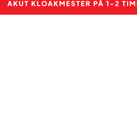
AKUT KLOAKMESTER PÅ 1-2 TI
PRISER 
Har du problemer med 
vi er vurderet som en