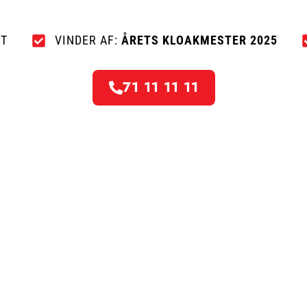
anmeldelser på tværs af platforme.
OT
VINDER AF:
ÅRETS KLOAKMESTER 2025
71 11 11 11