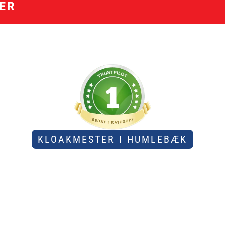
MER
KLOAKMESTER I HUMLEBÆK
FRA KUN 89
kloakken i Humlebæk? Vi hjælper dig hurtig
 af landets bedst bedømte kloakmestre med 