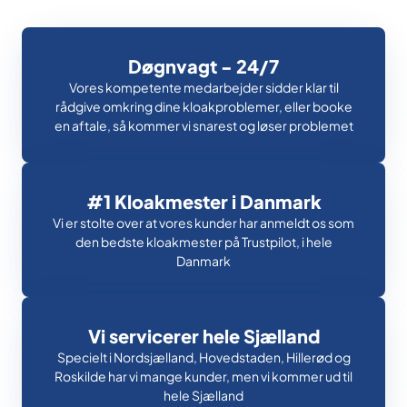
Døgnvagt - 24/7
Vores kompetente medarbejder sidder klar til
rådgive omkring dine kloakproblemer, eller booke
en aftale, så kommer vi snarest og løser problemet
#1 Kloakmester i Danmark
Vi er stolte over at vores kunder har anmeldt os som
den bedste kloakmester på Trustpilot, i hele
Danmark
Vi servicerer hele Sjælland
Specielt i Nordsjælland, Hovedstaden, Hillerød og
Roskilde har vi mange kunder, men vi kommer ud til
hele Sjælland