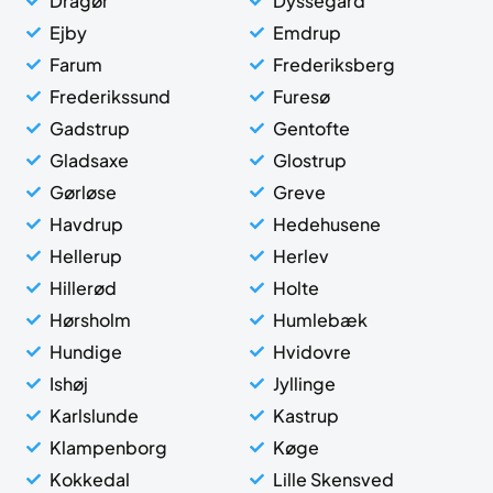
Dragør
Dyssegård
Ejby
Emdrup
Farum
Frederiksberg
Frederikssund
Furesø
Gadstrup
Gentofte
Gladsaxe
Glostrup
Gørløse
Greve
Havdrup
Hedehusene
Hellerup
Herlev
Hillerød
Holte
Hørsholm
Humlebæk
Hundige
Hvidovre
Ishøj
Jyllinge
Karlslunde
Kastrup
Klampenborg
Køge
Kokkedal
Lille Skensved