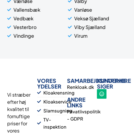
Værløse
Valby
Vallensbæk
Vanløse
Vedbæk
Veksø Sjælland
Vesterbro
Viby Sjælland
Vindinge
Virum
VORES
SAMARBEJDSPARTNERE
KUNDERNE
YDELSER
SIGER
Renkloak.dk
Kloakrensning
Vi stræber
ANDRE
efter høj
Kloakservice
LINKS
kvalitet til
Slamsugning
Privatlivspolitik
fornuftige
- GDPR
TV-
priser for
inspektion
vores