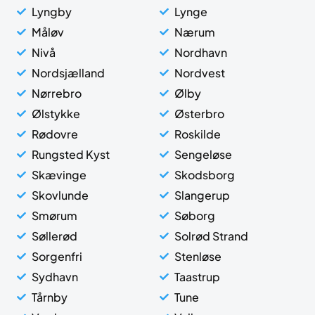
Lyngby
Lynge
Måløv
Nærum
Nivå
Nordhavn
Nordsjælland
Nordvest
Nørrebro
Ølby
Ølstykke
Østerbro
Rødovre
Roskilde
Rungsted Kyst
Sengeløse
Skævinge
Skodsborg
Skovlunde
Slangerup
Smørum
Søborg
Søllerød
Solrød Strand
Sorgenfri
Stenløse
Sydhavn
Taastrup
Tårnby
Tune