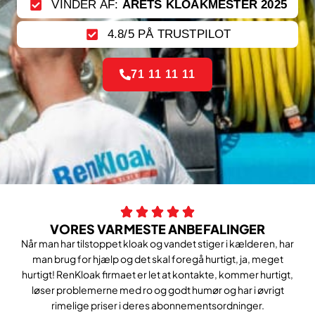
VINDER AF:
ÅRETS KLOAKMESTER 2025
4.8/5 PÅ TRUSTPILOT
71 11 11 11
VORES VARMESTE ANBEFALINGER
Når man har tilstoppet kloak og vandet stiger i kælderen, har
man brug for hjælp og det skal foregå hurtigt, ja, meget
hurtigt! RenKloak firmaet er let at kontakte, kommer hurtigt,
løser problemerne med ro og godt humør og har i øvrigt
rimelige priser i deres abonnementsordninger.