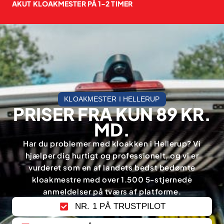
AKUT KLOAKMESTER PÅ 1-2 TIMER
KLOAKMESTER I HELLERUP
PRISER FRA KUN 89 KR.
MD.
Har du problemer med kloakken i Hellerup? Vi
hjælper dig hurtigt og professionelt, og vi er
vurderet som en af landets bedst bedømte
kloakmestre med over 1.500 5-stjernede
anmeldelser på tværs af platforme.
NR. 1 PÅ TRUSTPILOT