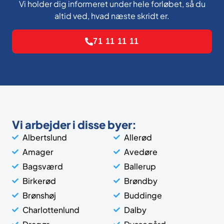
Vi holder dig informeret under hele forløbet, så du
altid ved, hvad næste skridt er.
71 11 11 11
Vi arbejder i disse byer:
Albertslund
Allerød
Amager
Avedøre
Bagsværd
Ballerup
Birkerød
Brøndby
Brønshøj
Buddinge
Charlottenlund
Dalby